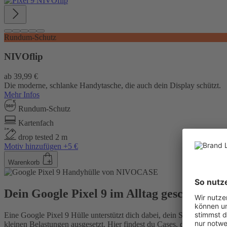
Rundum-Schutz
NIVOflip
ab
39,99 €
Die moderne, schlanke Handytasche, die auch dein Display schützt.
Mehr Infos
Rundum-Schutz
Kartenfach
drop tested 2 m
Motiv hinzufügen +5 €
Warenkorb
Dein Google Pixel 9 im Alltag geschützt
Eine Google Pixel 9 Hülle unterstützt dich dabei, dein Smartphone 
kleinen Belastungen ausgesetzt. Hier findest du Cases, die Schutz u