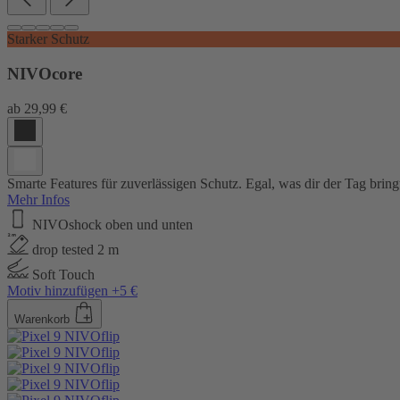
Starker Schutz
NIVOcore
ab
29,99 €
Smarte Features für zuverlässigen Schutz. Egal, was dir der Tag bring
Mehr Infos
NIVOshock oben und unten
drop tested 2 m
Soft Touch
Motiv hinzufügen +5 €
Warenkorb