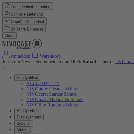
Zufriedenheit garantiert
Schnelle Lieferung
Geprüfte Sicherheit
20 Jahre Expertise
Menü
Anmelden
Warenkorb
Jetzt zum Newsletter anmelden und
10 % Rabatt
sichern -
Jetzt anm
Handyhüllen
ALLE HÜLLEN
NIVOpure: Cleaner Schutz
NIVOcore: Starker Schutz
NIVOmax: Maximaler Schutz
NIVOflip: Rundum-Schutz
Handyketten
Displayschutz
Zubehör
Motive