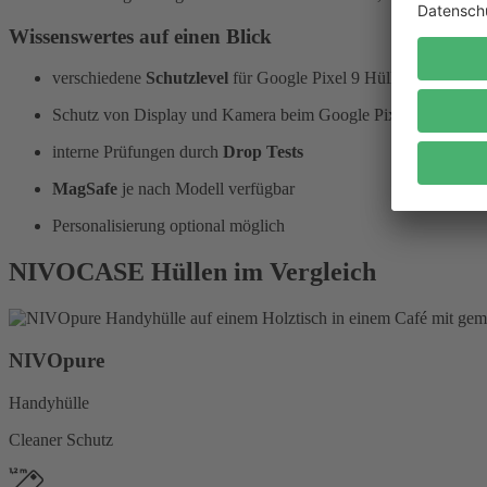
Wissenswertes auf einen Blick
verschiedene
Schutzlevel
für Google Pixel 9 Hüllen
Schutz von Display und Kamera beim Google Pixel 9
interne Prüfungen durch
Drop Tests
MagSafe
je nach Modell verfügbar
Personalisierung optional möglich
NIVOCASE Hüllen im Vergleich
NIVOpure
Handyhülle
Cleaner Schutz