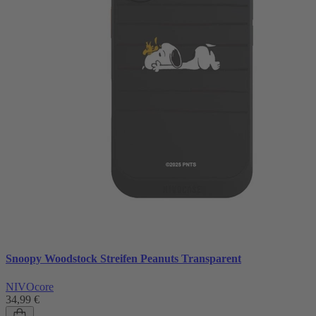
Snoopy Woodstock Streifen Peanuts Transparent
NIVOcore
34,99 €