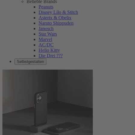
Beliebte Brands
Peanuts
Disney Lilo & Stitch
Asterix & Obelix
Naruto Shippuden
Janosch
Star Wars
Marvel
AC/DC
Hello Kitty
Die Drei ???
Selbstgestalten