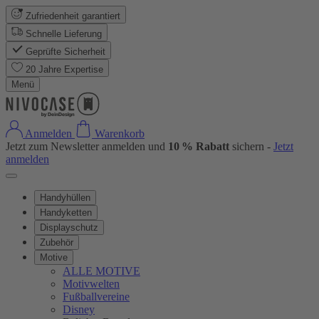
Zufriedenheit garantiert
Schnelle Lieferung
Geprüfte Sicherheit
20 Jahre Expertise
Menü
Anmelden
Warenkorb
Jetzt zum Newsletter anmelden und
10 % Rabatt
sichern -
Jetzt
anmelden
Handyhüllen
Handyketten
Displayschutz
Zubehör
Motive
ALLE MOTIVE
Motivwelten
Fußballvereine
Disney