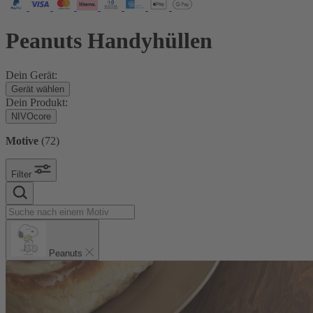
Peanuts Handyhüllen
Dein Gerät:
Gerät wählen
Dein Produkt:
NIVOcore
Motive
(
72
)
Filter
Peanuts