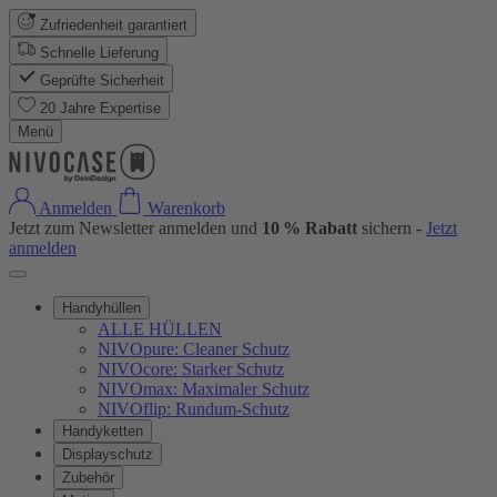
Zufriedenheit garantiert
Schnelle Lieferung
Geprüfte Sicherheit
20 Jahre Expertise
Menü
Anmelden
Warenkorb
Jetzt zum Newsletter anmelden und
10 % Rabatt
sichern -
Jetzt
anmelden
Handyhüllen
ALLE HÜLLEN
NIVOpure: Cleaner Schutz
NIVOcore: Starker Schutz
NIVOmax: Maximaler Schutz
NIVOflip: Rundum-Schutz
Handyketten
Displayschutz
Zubehör