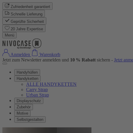
Zufriedenheit garantiert
Schnelle Lieferung
Geprüfte Sicherheit
20 Jahre Expertise
Menü
Anmelden
Warenkorb
Jetzt zum Newsletter anmelden und
10 % Rabatt
sichern -
Jetzt anm
Handyhüllen
Handyketten
ALLE HANDYKETTEN
Carry Strap
Urban Strap
Displayschutz
Zubehör
Motive
Selbstgestalten