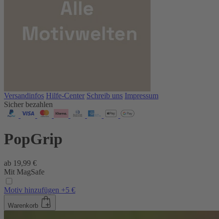
Versandinfos
Hilfe-Center
Schreib uns
Impressum
Sicher bezahlen
PopGrip
ab
19,99 €
Mit MagSafe
Motiv hinzufügen +5 €
Warenkorb