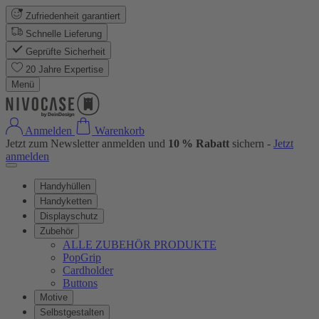
Zufriedenheit garantiert
Schnelle Lieferung
Geprüfte Sicherheit
20 Jahre Expertise
Menü
Anmelden
Warenkorb
Jetzt zum Newsletter anmelden und
10 % Rabatt
sichern -
Jetzt
anmelden
Handyhüllen
Handyketten
Displayschutz
Zubehör
ALLE ZUBEHÖR PRODUKTE
PopGrip
Cardholder
Buttons
Motive
Selbstgestalten