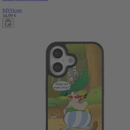
NIVOcore
34,99 €