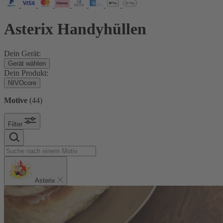
Asterix Handyhüllen
Dein Gerät:
Gerät wählen
Dein Produkt:
NIVOcore
Motive
(
44
)
Filter
Asterix