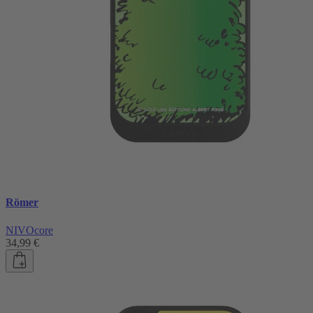
Römer
NIVOcore
34,99 €