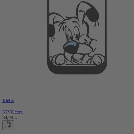
Idefix
NIVOcore
34,99 €