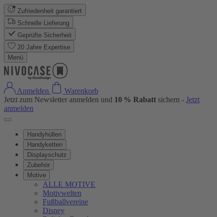
Zufriedenheit garantiert
Schnelle Lieferung
Geprüfte Sicherheit
20 Jahre Expertise
Menü
Anmelden
Warenkorb
Jetzt zum Newsletter anmelden und
10 % Rabatt
sichern -
Jetzt
anmelden
Handyhüllen
Handyketten
Displayschutz
Zubehör
Motive
ALLE MOTIVE
Motivwelten
Fußballvereine
Disney