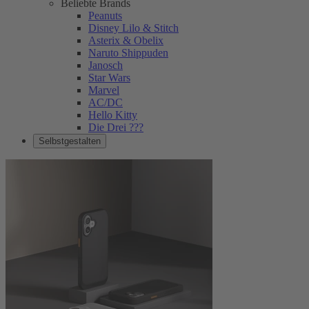
Beliebte Brands
Peanuts
Disney Lilo & Stitch
Asterix & Obelix
Naruto Shippuden
Janosch
Star Wars
Marvel
AC/DC
Hello Kitty
Die Drei ???
Selbstgestalten