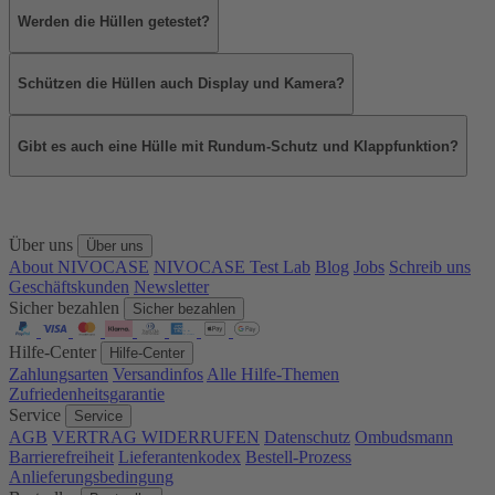
Werden die Hüllen getestet?
Schützen die Hüllen auch Display und Kamera?
Gibt es auch eine Hülle mit Rundum-Schutz und Klappfunktion?
Über uns
Über uns
About NIVOCASE
NIVOCASE Test Lab
Blog
Jobs
Schreib uns
Geschäftskunden
Newsletter
Sicher bezahlen
Sicher bezahlen
Hilfe-Center
Hilfe-Center
Zahlungsarten
Versandinfos
Alle Hilfe-Themen
Zufriedenheitsgarantie
Service
Service
AGB
VERTRAG WIDERRUFEN
Datenschutz
Ombudsmann
Barrierefreiheit
Lieferantenkodex
Bestell-Prozess
Anlieferungsbedingung