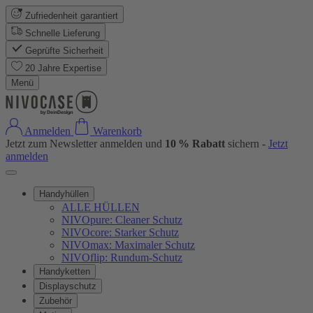
Zufriedenheit garantiert
Schnelle Lieferung
Geprüfte Sicherheit
20 Jahre Expertise
Menü
Anmelden
Warenkorb
Jetzt zum Newsletter anmelden und
10 % Rabatt
sichern -
Jetzt
anmelden
Handyhüllen
ALLE HÜLLEN
NIVOpure: Cleaner Schutz
NIVOcore: Starker Schutz
NIVOmax: Maximaler Schutz
NIVOflip: Rundum-Schutz
Handyketten
Displayschutz
Zubehör