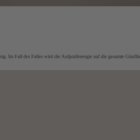
ig. Im Fall des Falles wird die Aufprallenergie auf die gesamte Glasflä