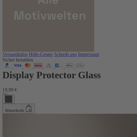
Versandinfos
Hilfe-Center
Schreib uns
Impressum
Sicher bezahlen
Display Protector Glass
19,99 €
Warenkorb