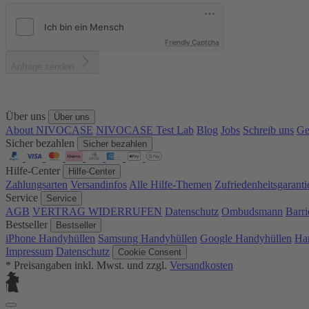
Friendly Captcha
Anfrage senden
Über uns
Über uns
About NIVOCASE
NIVOCASE Test Lab
Blog
Jobs
Schreib uns
Ge
Sicher bezahlen
Sicher bezahlen
Hilfe-Center
Hilfe-Center
Zahlungsarten
Versandinfos
Alle Hilfe-Themen
Zufriedenheitsgaranti
Service
Service
AGB
VERTRAG WIDERRUFEN
Datenschutz
Ombudsmann
Barri
Bestseller
Bestseller
iPhone Handyhüllen
Samsung Handyhüllen
Google Handyhüllen
Ha
Impressum
Datenschutz
Cookie Consent
* Preisangaben inkl. Mwst. und zzgl.
Versandkosten