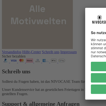
Versandinfos
Hilfe-Center
Schreib uns
Impressum
Sicher bezahlen
Schreib uns
Solltest du Fragen haben, ist das NIVOCASE Team für dich da!
Unser Kundenservice hat an gesetzlichen Feiertagen in Rheinland-Pfal
gestellten Fragen.
Support & allgemeine Anfragen