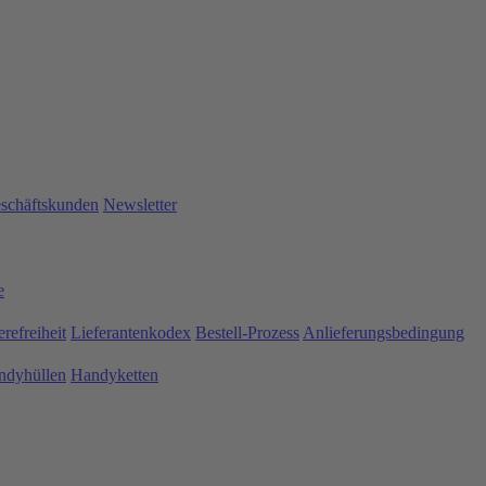
schäftskunden
Newsletter
e
erefreiheit
Lieferantenkodex
Bestell-Prozess
Anlieferungsbedingung
ndyhüllen
Handyketten