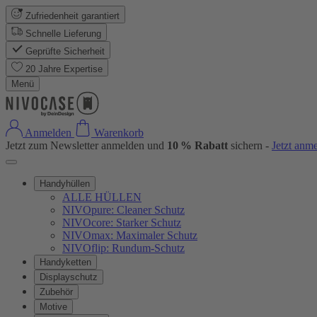
Zufriedenheit garantiert
Schnelle Lieferung
Geprüfte Sicherheit
20 Jahre Expertise
Menü
Anmelden
Warenkorb
Jetzt zum Newsletter anmelden und
10 % Rabatt
sichern -
Jetzt anm
Handyhüllen
ALLE HÜLLEN
NIVOpure: Cleaner Schutz
NIVOcore: Starker Schutz
NIVOmax: Maximaler Schutz
NIVOflip: Rundum-Schutz
Handyketten
Displayschutz
Zubehör
Motive