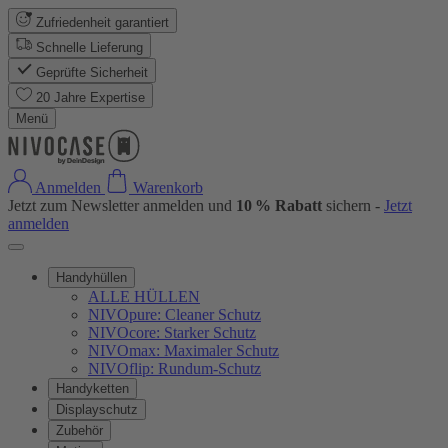
Zufriedenheit garantiert
Schnelle Lieferung
Geprüfte Sicherheit
20 Jahre Expertise
Menü
Anmelden
Warenkorb
Jetzt zum Newsletter anmelden und
10 % Rabatt
sichern -
Jetzt
anmelden
Handyhüllen
ALLE HÜLLEN
NIVOpure: Cleaner Schutz
NIVOcore: Starker Schutz
NIVOmax: Maximaler Schutz
NIVOflip: Rundum-Schutz
Handyketten
Displayschutz
Zubehör