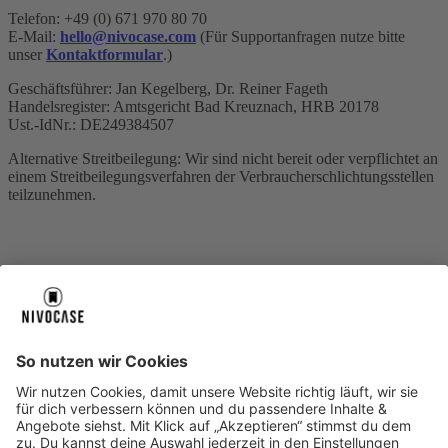
Telefon: +49 (0) 671 970 80 70
E-Mail:
hello@nivocase.com
(Für Supportanfragen nutze bitte
unser
Kontaktformular
.)
Geschäftsführer: Jan Kegelberg, Dr. Reiner Fageth
Handelsregister: Amtsgericht Bad Kreuznach, HRB 20178
Ust.-IdNr.: DE249384507
Alternative Streitbeilegung: Wir sind nicht bereit oder verpflichtet an
einem Streitbeilegungsverfahren der Verbraucherschlichtungsstellen
teilzunehmen.
Über uns
Über uns
About NIVOCASE
NIVOCASE Test Lab
Blog
Jobs
Schreib uns
Geschäftskunden
Newsletter
Sicher bezahlen
Sicher bezahlen
Hilfe-Center
Hilfe-Center
Zahlungsarten
Versandinfos
Alle Hilfe-Themen
Zufriedenheitsgarantie
Service
Service