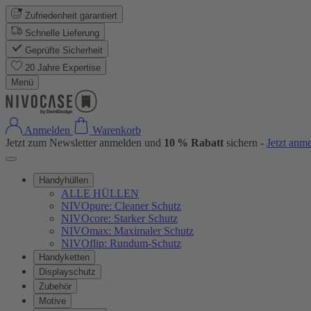
Zufriedenheit garantiert
Schnelle Lieferung
Geprüfte Sicherheit
20 Jahre Expertise
Menü
Anmelden
Warenkorb
Jetzt zum Newsletter anmelden und
10 % Rabatt
sichern -
Jetzt anm
Handyhüllen
ALLE HÜLLEN
NIVOpure: Cleaner Schutz
NIVOcore: Starker Schutz
NIVOmax: Maximaler Schutz
NIVOflip: Rundum-Schutz
Handyketten
Displayschutz
Zubehör
Motive