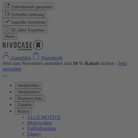
Zufriedenheit garantiert
Schnelle Lieferung
Geprüfte Sicherheit
20 Jahre Expertise
Menü
Anmelden
Warenkorb
Jetzt zum Newsletter anmelden und
10 % Rabatt
sichern -
Jetzt
anmelden
Handyhüllen
Handyketten
Displayschutz
Zubehör
Motive
ALLE MOTIVE
Motivwelten
Fußballvereine
Disney