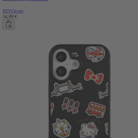
NIVOcore
34,99 €