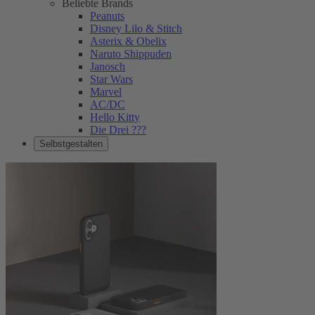
Beliebte Brands
Peanuts
Disney Lilo & Stitch
Asterix & Obelix
Naruto Shippuden
Janosch
Star Wars
Marvel
AC/DC
Hello Kitty
Die Drei ???
Selbstgestalten