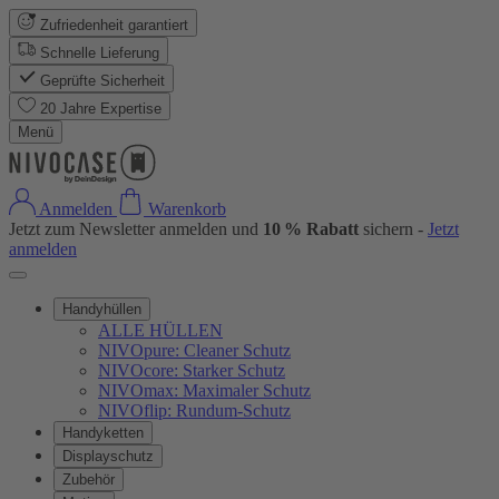
Zufriedenheit garantiert
Schnelle Lieferung
Geprüfte Sicherheit
20 Jahre Expertise
Menü
Anmelden
Warenkorb
Jetzt zum Newsletter anmelden und
10 % Rabatt
sichern -
Jetzt
anmelden
Handyhüllen
ALLE HÜLLEN
NIVOpure: Cleaner Schutz
NIVOcore: Starker Schutz
NIVOmax: Maximaler Schutz
NIVOflip: Rundum-Schutz
Handyketten
Displayschutz
Zubehör