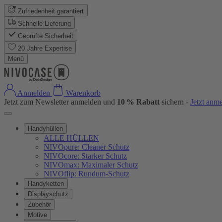
Zufriedenheit garantiert
Schnelle Lieferung
Geprüfte Sicherheit
20 Jahre Expertise
Menü
Anmelden
Warenkorb
Jetzt zum Newsletter anmelden und
10 % Rabatt
sichern -
Jetzt anm
Handyhüllen
ALLE HÜLLEN
NIVOpure: Cleaner Schutz
NIVOcore: Starker Schutz
NIVOmax: Maximaler Schutz
NIVOflip: Rundum-Schutz
Handyketten
Displayschutz
Zubehör
Motive