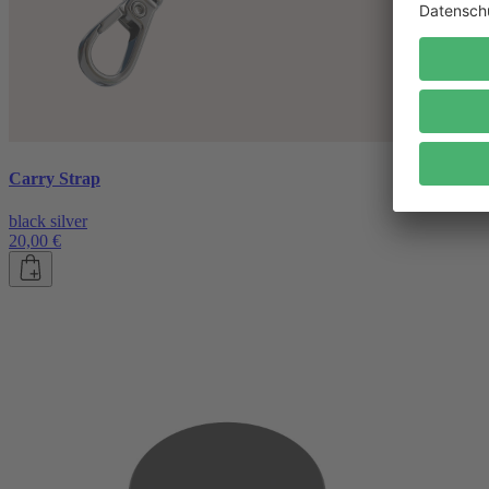
Carry Strap
black silver
20,00 €