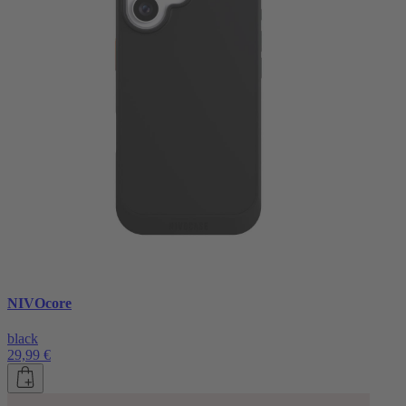
NIVOcore
black
29,99 €