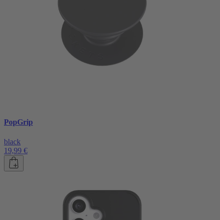
PopGrip
black
19,99 €