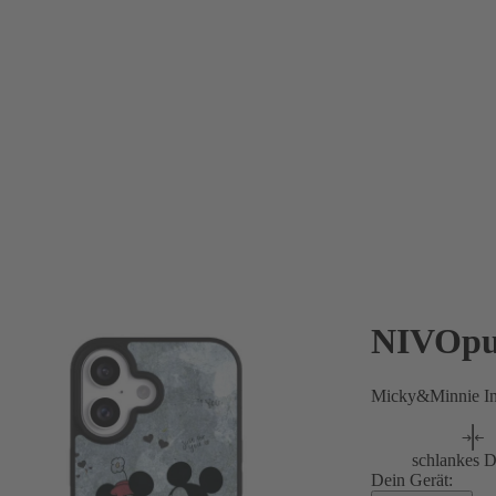
NIVOpu
Micky&Minnie I
schlankes D
Dein Gerät: