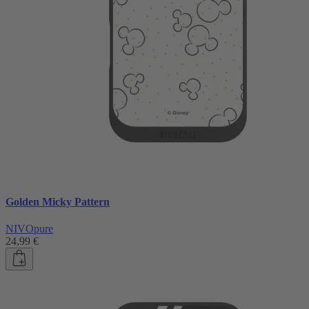
Golden Micky Pattern
NIVOpure
24,99 €