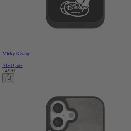
Micky Kissing
NIVOpure
24,99 €