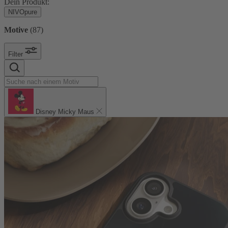
Dein Produkt:
NIVOpure
Motive
(
87
)
Filter
Disney Micky Maus