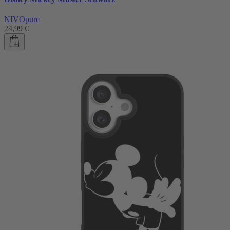
NIVOpure
24,99 €