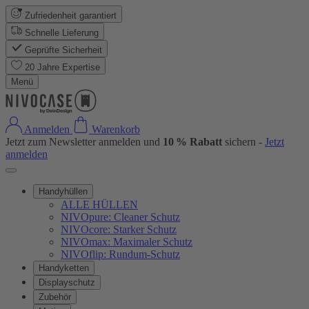
Zufriedenheit garantiert
Schnelle Lieferung
Geprüfte Sicherheit
20 Jahre Expertise
Menü
Anmelden
Warenkorb
Jetzt zum Newsletter anmelden und
10 % Rabatt
sichern -
Jetzt
anmelden
Handyhüllen
ALLE HÜLLEN
NIVOpure: Cleaner Schutz
NIVOcore: Starker Schutz
NIVOmax: Maximaler Schutz
NIVOflip: Rundum-Schutz
Handyketten
Displayschutz
Zubehör