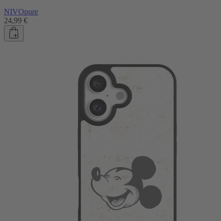
NIVOpure
24,99 €