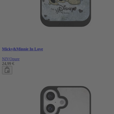
Micky&Minnie In Love
NIVOpure
24,99 €