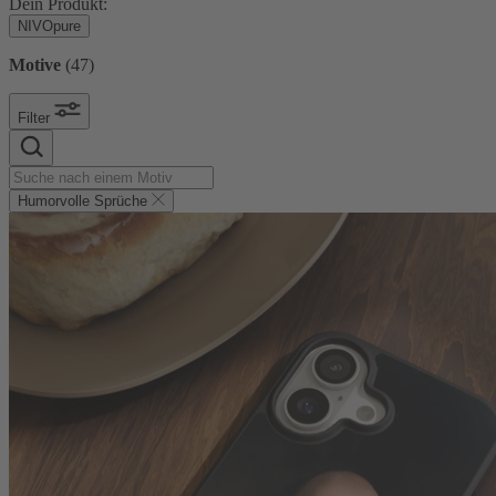
Dein Produkt:
NIVOpure
Motive
(
47
)
Filter
Humorvolle Sprüche