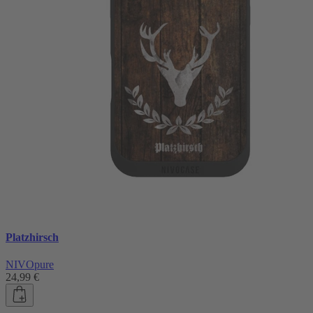
Platzhirsch
NIVOpure
24,99 €