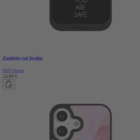
Zombies eat brains
NIVOpure
24,99 €