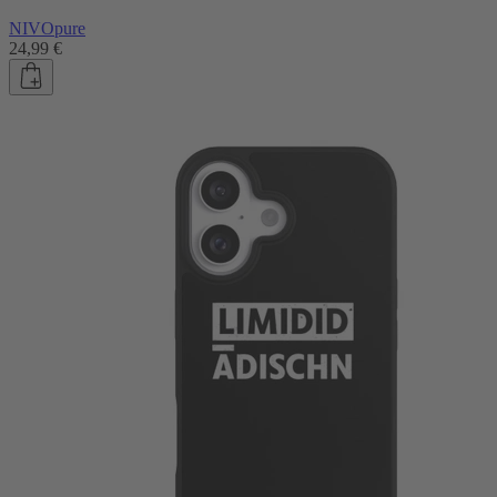
NIVOpure
24,99 €