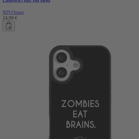
Landwirt nur ein Held
NIVOpure
24,99 €