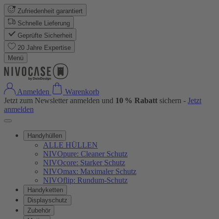
Zufriedenheit garantiert
Schnelle Lieferung
Geprüfte Sicherheit
20 Jahre Expertise
Menü
Anmelden
Warenkorb
Jetzt zum Newsletter anmelden und
10 % Rabatt
sichern -
Jetzt
anmelden
Handyhüllen
ALLE HÜLLEN
NIVOpure: Cleaner Schutz
NIVOcore: Starker Schutz
NIVOmax: Maximaler Schutz
NIVOflip: Rundum-Schutz
Handyketten
Displayschutz
Zubehör