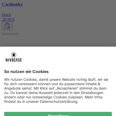
Cardholder
black
26,99 €
Über uns
Über uns
About NIVOCASE
NIVOCASE Test Lab
Blog
Jobs
Schreib uns
Geschäftskunden
Newsletter
Sicher bezahlen
Sicher bezahlen
Hilfe-Center
Hilfe-Center
Zahlungsarten
Versandinfos
Alle Hilfe-Themen
Zufriedenheitsgarantie
Service
Service
AGB
VERTRAG WIDERRUFEN
Datenschutz
Ombudsmann
Barrierefreiheit
Lieferantenkodex
Bestell-Prozess
Anlieferungsbedingung
Bestseller
Bestseller
iPhone Handyhüllen
Samsung Handyhüllen
Google Handyhüllen