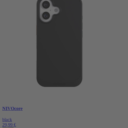
NIVOcore
black
29,99 €