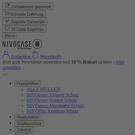
Zufriedenheit garantiert
Schnelle Lieferung
Geprüfte Sicherheit
20 Jahre Expertise
Menü
Anmelden
Warenkorb
Jetzt zum Newsletter anmelden und
10 % Rabatt
sichern -
Jetzt
anmelden
Handyhüllen
ALLE HÜLLEN
NIVOpure: Cleaner Schutz
NIVOcore: Starker Schutz
NIVOmax: Maximaler Schutz
NIVOflip: Rundum-Schutz
Handyketten
Displayschutz
Zubehör