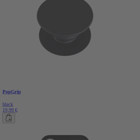
PopGrip
black
19,99 €