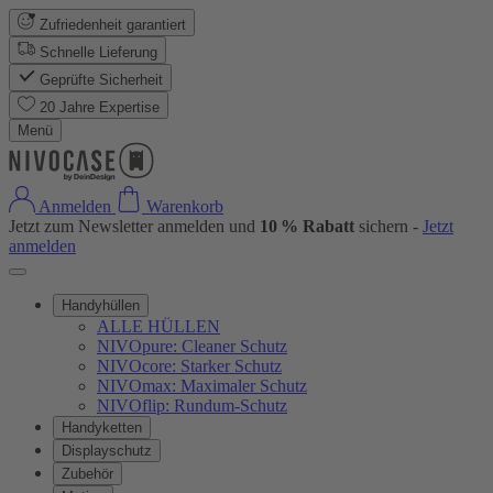
Zufriedenheit garantiert
Schnelle Lieferung
Geprüfte Sicherheit
20 Jahre Expertise
Menü
Anmelden
Warenkorb
Jetzt zum Newsletter anmelden und
10 % Rabatt
sichern -
Jetzt
anmelden
Handyhüllen
ALLE HÜLLEN
NIVOpure: Cleaner Schutz
NIVOcore: Starker Schutz
NIVOmax: Maximaler Schutz
NIVOflip: Rundum-Schutz
Handyketten
Displayschutz
Zubehör