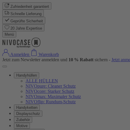
Zufriedenheit garantiert
Schnelle Lieferung
Geprüfte Sicherheit
20 Jahre Expertise
Menü
Anmelden
Warenkorb
Jetzt zum Newsletter anmelden und
10 % Rabatt
sichern -
Jetzt anm
Handyhüllen
ALLE HÜLLEN
NIVOpure: Cleaner Schutz
NIVOcore: Starker Schutz
NIVOmax: Maximaler Schutz
NIVOflip: Rundum-Schutz
Handyketten
Displayschutz
Zubehör
Motive