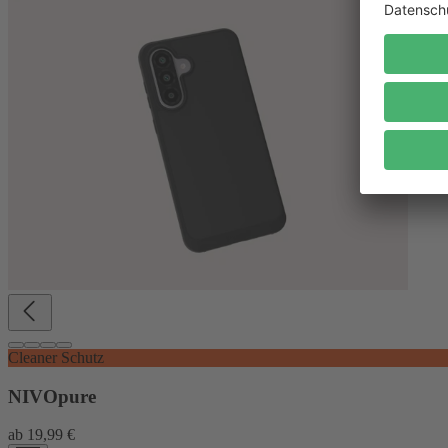
Cleaner Schutz
NIVOpure
ab
19,99 €