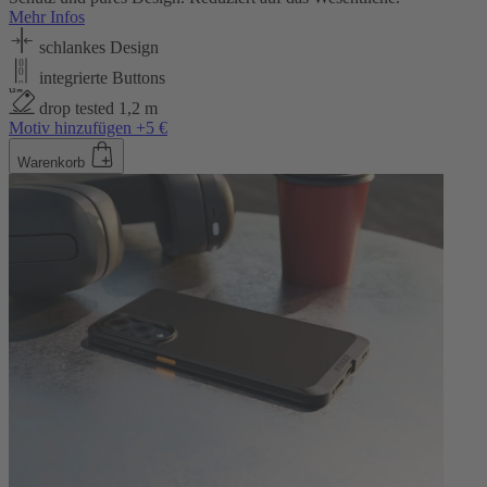
Mehr Infos
schlankes Design
integrierte Buttons
drop tested 1,2 m
Motiv hinzufügen +5 €
Warenkorb