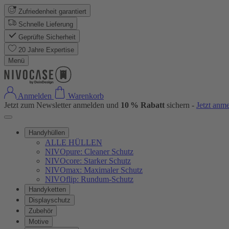
Zufriedenheit garantiert
Schnelle Lieferung
Geprüfte Sicherheit
20 Jahre Expertise
Menü
Anmelden
Warenkorb
Jetzt zum Newsletter anmelden und
10 % Rabatt
sichern -
Jetzt anm
Handyhüllen
ALLE HÜLLEN
NIVOpure: Cleaner Schutz
NIVOcore: Starker Schutz
NIVOmax: Maximaler Schutz
NIVOflip: Rundum-Schutz
Handyketten
Displayschutz
Zubehör
Motive