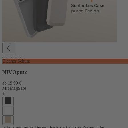
Cleaner Schutz
NIVOpure
ab
19,99 €
Mit MagSafe
Schutz und pures Design. Reduziert auf das Wesentliche.