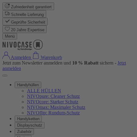
Zufriedenheit garantiert
Schnelle Lieferung
Geprüfte Sicherheit
20 Jahre Expertise
Menü
Anmelden
Warenkorb
Jetzt zum Newsletter anmelden und
10 % Rabatt
sichern -
Jetzt
anmelden
Handyhüllen
ALLE HÜLLEN
NIVOpure: Cleaner Schutz
NIVOcore: Starker Schutz
NIVOmax: Maximaler Schutz
NIVOflip: Rundum-Schutz
Handyketten
Displayschutz
Zubehör