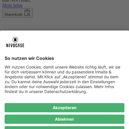
und NIVOmax.
Mehr Infos
Warenkorb
Über uns
Über uns
About NIVOCASE
NIVOCASE Test Lab
Blog
Jobs
Schreib uns
Geschäftskunden
Newsletter
Sicher bezahlen
Sicher bezahlen
Hilfe-Center
Hilfe-Center
Zahlungsarten
Versandinfos
Alle Hilfe-Themen
Zufriedenheitsgarantie
Service
Service
AGB
VERTRAG WIDERRUFEN
Datenschutz
Ombudsmann
Barrierefreiheit
Lieferantenkodex
Bestell-Prozess
Anlieferungsbedingung
Bestseller
Bestseller
iPhone Handyhüllen
Samsung Handyhüllen
Google Handyhüllen
Handyhüllen
Handyketten
Impressum
Datenschutz
Cookie Consent
* Preisangaben inkl. Mwst. und zzgl.
Versandkosten