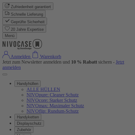
Zufriedenheit garantiert
Schnelle Lieferung
Geprüfte Sicherheit
20 Jahre Expertise
Menü
Anmelden
Warenkorb
Jetzt zum Newsletter anmelden und
10 % Rabatt
sichern -
Jetzt
anmelden
Handyhüllen
ALLE HÜLLEN
NIVOpure: Cleaner Schutz
NIVOcore: Starker Schutz
NIVOmax: Maximaler Schutz
NIVOflip: Rundum-Schutz
Handyketten
Displayschutz
Zubehör