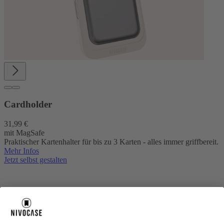
Cardholder
31,99 €
mit MagSafe
Praktischer Kartenhalter für bis zu 3 Karten - alles immer griffbereit.
Mehr Infos
Jetzt selbst gestalten
Über uns
Über uns
About NIVOCASE
NIVOCASE Test Lab
Blog
Jobs
Schreib uns
Geschäftskunden
Newsletter
Sicher bezahlen