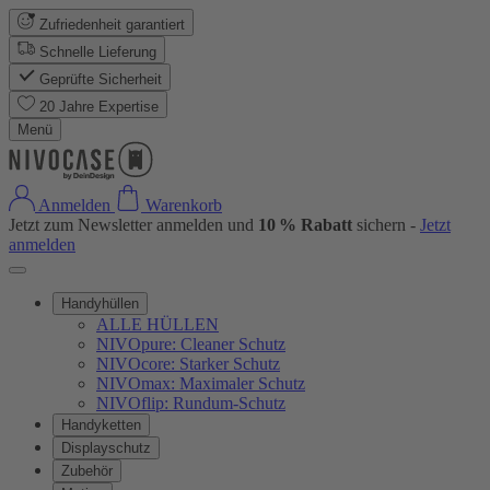
Zufriedenheit garantiert
Schnelle Lieferung
Geprüfte Sicherheit
20 Jahre Expertise
Menü
Anmelden
Warenkorb
Jetzt zum Newsletter anmelden und
10 % Rabatt
sichern -
Jetzt
anmelden
Handyhüllen
ALLE HÜLLEN
NIVOpure: Cleaner Schutz
NIVOcore: Starker Schutz
NIVOmax: Maximaler Schutz
NIVOflip: Rundum-Schutz
Handyketten
Displayschutz
Zubehör