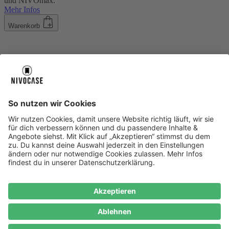
und NIVOmax.
Mehr Infos
Warenkorb
Über uns
Über uns
About NIVOCASE
NIVOCASE Test Lab
Blog
Jobs
Schreib uns
Geschäftskunden
Newsletter
Sicher bezahlen
Sicher bezahlen
Hilfe-Center
Hilfe-Center
Zahlungsarten
Versandinfos
Alle Hilfe-Themen
Zufriedenheitsgarantie
Service
Service
AGB
VERTRAG WIDERRUFEN
Datenschutz
Ombudsmann
Barrierefreiheit
Lieferantenkodex
Bestell-Prozess
Anlieferungsbedingung
Bestseller
Bestseller
iPhone Handyhüllen
Samsung Handyhüllen
Google Handyhüllen
Handyhüllen
Handyketten
Impressum
Datenschutz
Cookie Consent
* Preisangaben inkl. Mwst. und zzgl.
Versandkosten