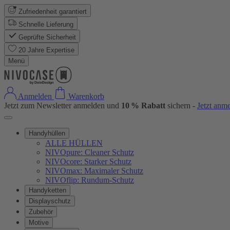
Zufriedenheit garantiert
Schnelle Lieferung
Geprüfte Sicherheit
20 Jahre Expertise
Menü
Anmelden
Warenkorb
Jetzt zum Newsletter anmelden und
10 % Rabatt
sichern -
Jetzt anm
Handyhüllen
ALLE HÜLLEN
NIVOpure: Cleaner Schutz
NIVOcore: Starker Schutz
NIVOmax: Maximaler Schutz
NIVOflip: Rundum-Schutz
Handyketten
Displayschutz
Zubehör
Motive