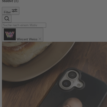
Motive
(
8
)
Filter
Wincent Weiss