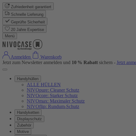
Zufriedenheit garantiert
Schnelle Lieferung
Geprüfte Sicherheit
20 Jahre Expertise
Menü
Anmelden
Warenkorb
Jetzt zum Newsletter anmelden und
10 % Rabatt
sichern -
Jetzt anm
Handyhüllen
ALLE HÜLLEN
NIVOpure: Cleaner Schutz
NIVOcore: Starker Schutz
NIVOmax: Maximaler Schutz
NIVOflip: Rundum-Schutz
Handyketten
Displayschutz
Zubehör
Motive