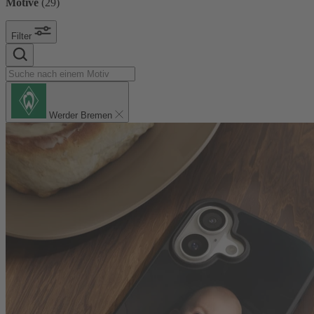
Motive
(
29
)
Filter
Werder Bremen