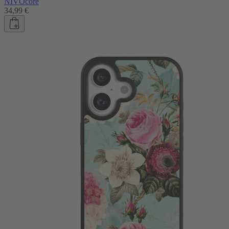
NIVOcore
34,99 €