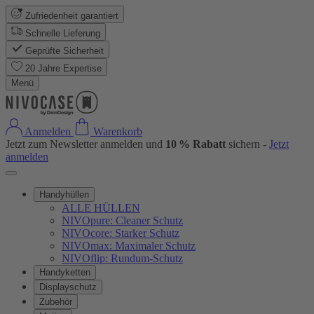
Zufriedenheit garantiert
Schnelle Lieferung
Geprüfte Sicherheit
20 Jahre Expertise
Menü
Anmelden
Warenkorb
Jetzt zum Newsletter anmelden und
10 % Rabatt
sichern -
Jetzt
anmelden
Handyhüllen
ALLE HÜLLEN
NIVOpure: Cleaner Schutz
NIVOcore: Starker Schutz
NIVOmax: Maximaler Schutz
NIVOflip: Rundum-Schutz
Handyketten
Displayschutz
Zubehör