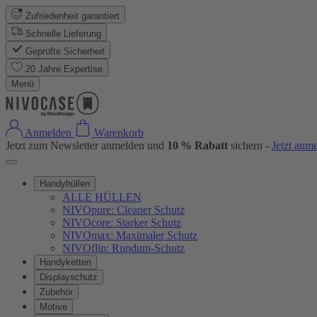
Zufriedenheit garantiert
Schnelle Lieferung
Geprüfte Sicherheit
20 Jahre Expertise
Menü
Anmelden
Warenkorb
Jetzt zum Newsletter anmelden und
10 % Rabatt
sichern -
Jetzt anm
Handyhüllen
ALLE HÜLLEN
NIVOpure: Cleaner Schutz
NIVOcore: Starker Schutz
NIVOmax: Maximaler Schutz
NIVOflip: Rundum-Schutz
Handyketten
Displayschutz
Zubehör
Motive