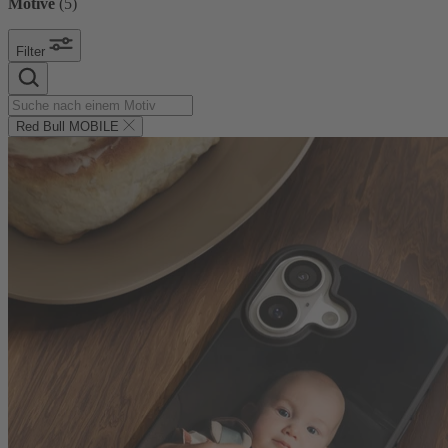
Motive
(
5
)
Filter
Red Bull MOBILE