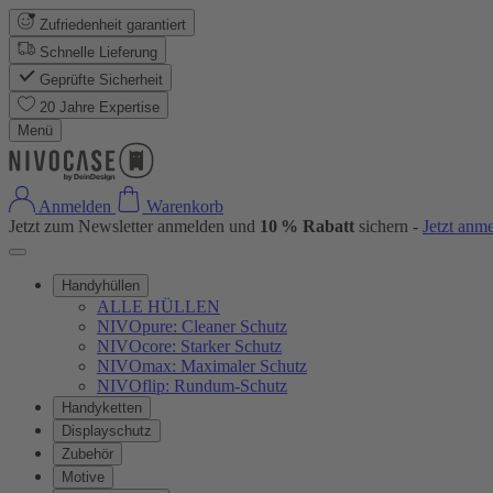
Zufriedenheit garantiert
Schnelle Lieferung
Geprüfte Sicherheit
20 Jahre Expertise
Menü
Anmelden
Warenkorb
Jetzt zum Newsletter anmelden und
10 % Rabatt
sichern -
Jetzt anm
Handyhüllen
ALLE HÜLLEN
NIVOpure: Cleaner Schutz
NIVOcore: Starker Schutz
NIVOmax: Maximaler Schutz
NIVOflip: Rundum-Schutz
Handyketten
Displayschutz
Zubehör
Motive