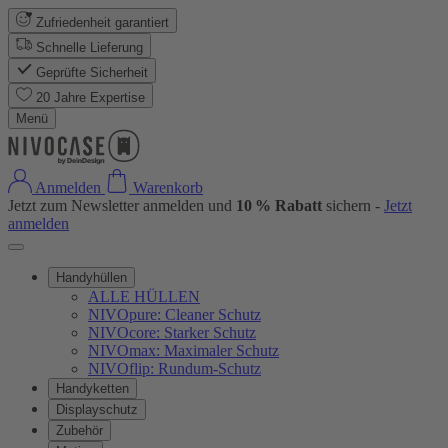
Zufriedenheit garantiert
Schnelle Lieferung
Geprüfte Sicherheit
20 Jahre Expertise
Menü
Anmelden
Warenkorb
Jetzt zum Newsletter anmelden und
10 % Rabatt
sichern -
Jetzt
anmelden
Handyhüllen
ALLE HÜLLEN
NIVOpure: Cleaner Schutz
NIVOcore: Starker Schutz
NIVOmax: Maximaler Schutz
NIVOflip: Rundum-Schutz
Handyketten
Displayschutz
Zubehör