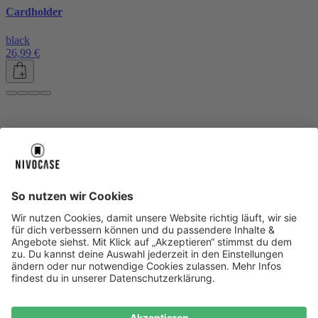
Cardholder
black
26,99 €
Über uns
Über uns
About NIVOCASE
NIVOCASE Test Lab
Blog
Jobs
Schreib uns
Geschäftskunden
Newsletter
Sicher bezahlen
Sicher bezahlen
Hilfe-Center
Hilfe-Center
Zahlungsarten
Versandinfos
Alle Hilfe-Themen
Zufriedenheitsgarantie
Service
Service
AGB
VERTRAG WIDERRUFEN
Datenschutz
Ombudsmann
Barrierefreiheit
Lieferantenkodex
Bestell-Prozess
Anlieferungsbedingung
Bestseller
Bestseller
iPhone Handyhüllen
Samsung Handyhüllen
Google Handyhüllen