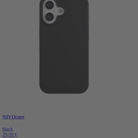
NIVOcore
black
29,99 €