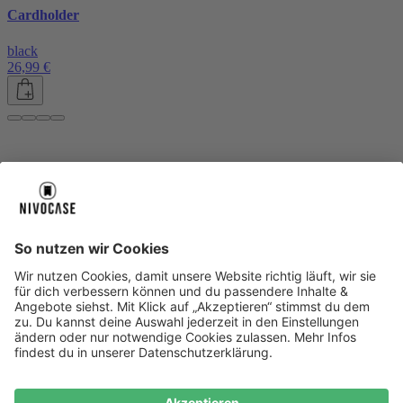
Cardholder
black
26,99 €
Über uns
Über uns
About NIVOCASE
NIVOCASE Test Lab
Blog
Jobs
Schreib uns
Geschäftskunden
Newsletter
Sicher bezahlen
Sicher bezahlen
Hilfe-Center
Hilfe-Center
Zahlungsarten
Versandinfos
Alle Hilfe-Themen
Zufriedenheitsgarantie
Service
Service
AGB
VERTRAG WIDERRUFEN
Datenschutz
Ombudsmann
Barrierefreiheit
Lieferantenkodex
Bestell-Prozess
Anlieferungsbedingung
Bestseller
Bestseller
iPhone Handyhüllen
Samsung Handyhüllen
Google Handyhüllen