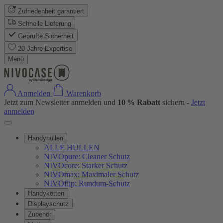
Zufriedenheit garantiert
Schnelle Lieferung
Geprüfte Sicherheit
20 Jahre Expertise
Menü
Anmelden
Warenkorb
Jetzt zum Newsletter anmelden und
10 % Rabatt
sichern -
Jetzt
anmelden
Handyhüllen
ALLE HÜLLEN
NIVOpure: Cleaner Schutz
NIVOcore: Starker Schutz
NIVOmax: Maximaler Schutz
NIVOflip: Rundum-Schutz
Handyketten
Displayschutz
Zubehör