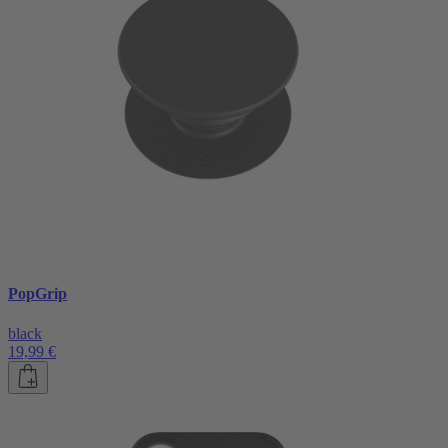
PopGrip
black
19,99 €