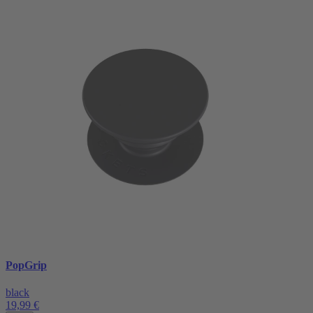
PopGrip
black
19,99 €