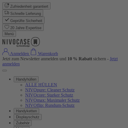
Zufriedenheit garantiert
Schnelle Lieferung
Geprüfte Sicherheit
20 Jahre Expertise
Menü
Anmelden
Warenkorb
Jetzt zum Newsletter anmelden und
10 % Rabatt
sichern -
Jetzt
anmelden
Handyhüllen
ALLE HÜLLEN
NIVOpure: Cleaner Schutz
NIVOcore: Starker Schutz
NIVOmax: Maximaler Schutz
NIVOflip: Rundum-Schutz
Handyketten
Displayschutz
Zubehör