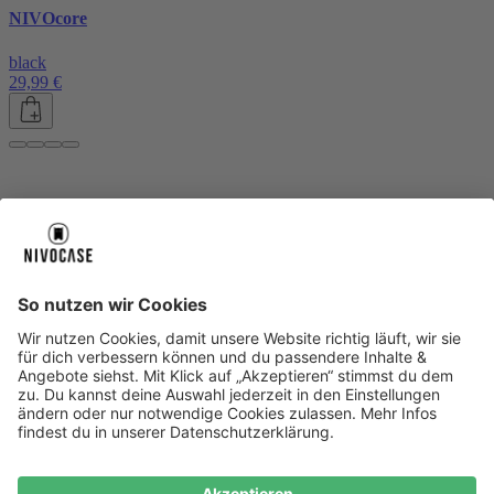
NIVOcore
black
29,99 €
Über uns
Über uns
About NIVOCASE
NIVOCASE Test Lab
Blog
Jobs
Schreib uns
Geschäftskunden
Newsletter
Sicher bezahlen
Sicher bezahlen
Hilfe-Center
Hilfe-Center
Zahlungsarten
Versandinfos
Alle Hilfe-Themen
Zufriedenheitsgarantie
Service
Service
AGB
VERTRAG WIDERRUFEN
Datenschutz
Ombudsmann
Barrierefreiheit
Lieferantenkodex
Bestell-Prozess
Anlieferungsbedingung
Bestseller
Bestseller
iPhone Handyhüllen
Samsung Handyhüllen
Google Handyhüllen