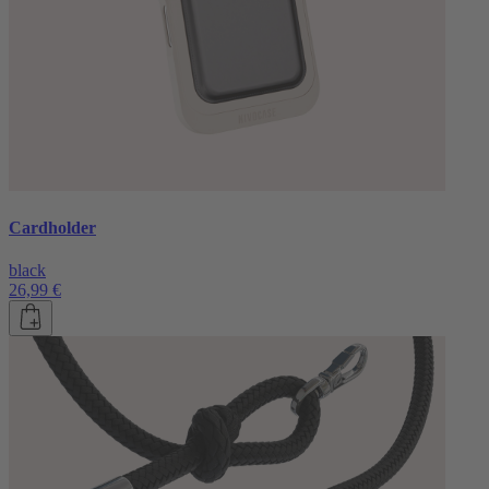
Cardholder
black
26,99 €