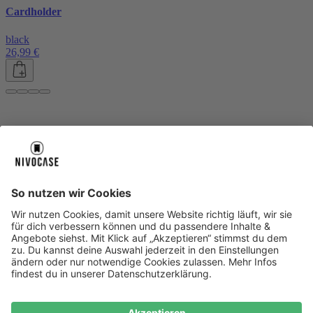
Cardholder
black
26,99 €
Über uns
Über uns
About NIVOCASE
NIVOCASE Test Lab
Blog
Jobs
Schreib uns
Geschäftskunden
Newsletter
Sicher bezahlen
Sicher bezahlen
Hilfe-Center
Hilfe-Center
Zahlungsarten
Versandinfos
Alle Hilfe-Themen
Zufriedenheitsgarantie
Service
Service
AGB
VERTRAG WIDERRUFEN
Datenschutz
Ombudsmann
Barrierefreiheit
Lieferantenkodex
Bestell-Prozess
Anlieferungsbedingung
Bestseller
Bestseller
iPhone Handyhüllen
Samsung Handyhüllen
Google Handyhüllen