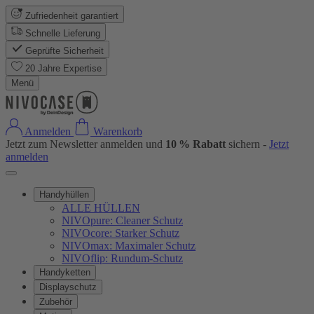
Zufriedenheit garantiert
Schnelle Lieferung
Geprüfte Sicherheit
20 Jahre Expertise
Menü
Anmelden
Warenkorb
Jetzt zum Newsletter anmelden und
10 % Rabatt
sichern -
Jetzt
anmelden
Handyhüllen
ALLE HÜLLEN
NIVOpure: Cleaner Schutz
NIVOcore: Starker Schutz
NIVOmax: Maximaler Schutz
NIVOflip: Rundum-Schutz
Handyketten
Displayschutz
Zubehör