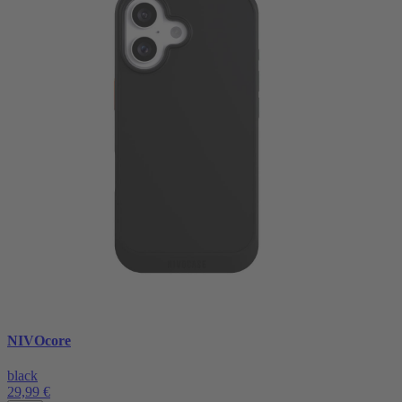
NIVOcore
black
29,99 €