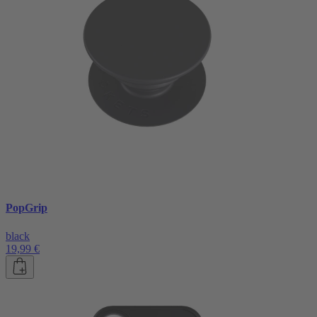
PopGrip
black
19,99 €