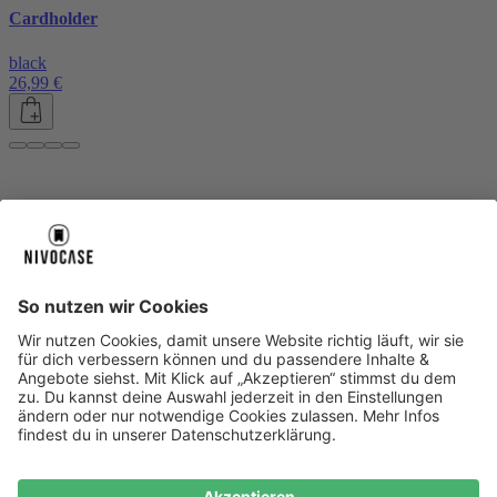
Cardholder
black
26,99 €
Über uns
Über uns
About NIVOCASE
NIVOCASE Test Lab
Blog
Jobs
Schreib uns
Geschäftskunden
Newsletter
Sicher bezahlen
Sicher bezahlen
Hilfe-Center
Hilfe-Center
Zahlungsarten
Versandinfos
Alle Hilfe-Themen
Zufriedenheitsgarantie
Service
Service
AGB
VERTRAG WIDERRUFEN
Datenschutz
Ombudsmann
Barrierefreiheit
Lieferantenkodex
Bestell-Prozess
Anlieferungsbedingung
Bestseller
Bestseller
iPhone Handyhüllen
Samsung Handyhüllen
Google Handyhüllen