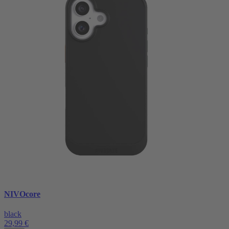
NIVOcore
black
29,99 €