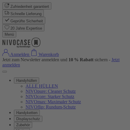
Zufriedenheit garantiert
Schnelle Lieferung
Geprüfte Sicherheit
20 Jahre Expertise
Menü
Anmelden
Warenkorb
Jetzt zum Newsletter anmelden und
10 % Rabatt
sichern -
Jetzt
anmelden
Handyhüllen
ALLE HÜLLEN
NIVOpure: Cleaner Schutz
NIVOcore: Starker Schutz
NIVOmax: Maximaler Schutz
NIVOflip: Rundum-Schutz
Handyketten
Displayschutz
Zubehör