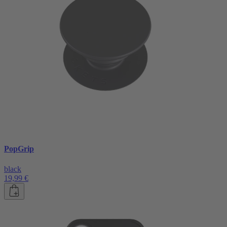
PopGrip
black
19,99 €