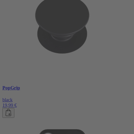
PopGrip
black
19,99 €