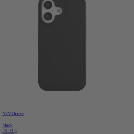
NIVOcore
black
29,99 €