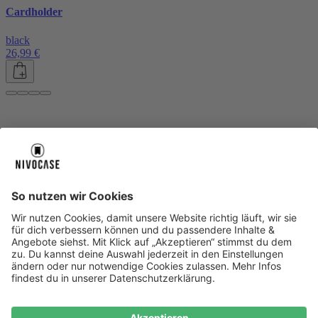
Cardholder
black
26,99 €
Über uns
Über uns
About NIVOCASE
NIVOCASE Test Lab
Blog
Jobs
Schreib uns
Geschäftskunden
Newsletter
Sicher bezahlen
Sicher bezahlen
Hilfe-Center
Hilfe-Center
Zahlungsarten
Versandinfos
Alle Hilfe-Themen
Zufriedenheitsgarantie
Service
Service
AGB
VERTRAG WIDERRUFEN
Datenschutz
Ombudsmann
Barrierefreiheit
Lieferantenkodex
Bestell-Prozess
Anlieferungsbedingung
Bestseller
Bestseller
iPhone Handyhüllen
Samsung Handyhüllen
Google Handyhüllen