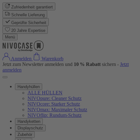
Zufriedenheit garantiert
Schnelle Lieferung
Geprüfte Sicherheit
20 Jahre Expertise
Menü
Anmelden
Warenkorb
Jetzt zum Newsletter anmelden und
10 % Rabatt
sichern -
Jetzt
anmelden
Handyhüllen
ALLE HÜLLEN
NIVOpure: Cleaner Schutz
NIVOcore: Starker Schutz
NIVOmax: Maximaler Schutz
NIVOflip: Rundum-Schutz
Handyketten
Displayschutz
Zubehör