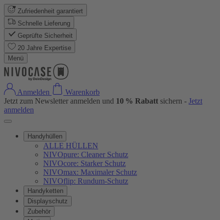
Zufriedenheit garantiert
Schnelle Lieferung
Geprüfte Sicherheit
20 Jahre Expertise
Menü
Anmelden
Warenkorb
Jetzt zum Newsletter anmelden und
10 % Rabatt
sichern -
Jetzt
anmelden
Handyhüllen
ALLE HÜLLEN
NIVOpure: Cleaner Schutz
NIVOcore: Starker Schutz
NIVOmax: Maximaler Schutz
NIVOflip: Rundum-Schutz
Handyketten
Displayschutz
Zubehör