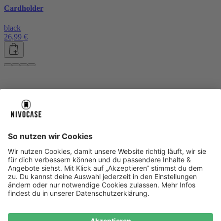
Cardholder
black
26,99 €
Über uns
Über uns
About NIVOCASE
NIVOCASE Test Lab
Blog
Jobs
Schreib uns
Geschäftskunden
Newsletter
Sicher bezahlen
Sicher bezahlen
Hilfe-Center
Hilfe-Center
Zahlungsarten
Versandinfos
Alle Hilfe-Themen
Zufriedenheitsgarantie
Service
Service
AGB
VERTRAG WIDERRUFEN
Datenschutz
Ombudsmann
Barrierefreiheit
Lieferantenkodex
Bestell-Prozess
Anlieferungsbedingung
Bestseller
Bestseller
iPhone Handyhüllen
Samsung Handyhüllen
Google Handyhüllen