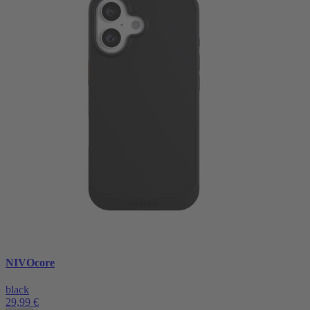
NIVOcore
black
29,99 €