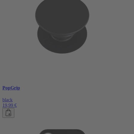
PopGrip
black
19,99 €