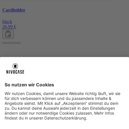
Cardholder
black
26,99 €
Über uns
Über uns
About NIVOCASE
NIVOCASE Test Lab
Blog
Jobs
Schreib uns
Geschäftskunden
Newsletter
Sicher bezahlen
Sicher bezahlen
Hilfe-Center
Hilfe-Center
Zahlungsarten
Versandinfos
Alle Hilfe-Themen
Zufriedenheitsgarantie
Service
Service
AGB
VERTRAG WIDERRUFEN
Datenschutz
Ombudsmann
Barrierefreiheit
Lieferantenkodex
Bestell-Prozess
Anlieferungsbedingung
Bestseller
Bestseller