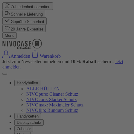
Zufriedenheit garantiert
Schnelle Lieferung
Geprüfte Sicherheit
20 Jahre Expertise
Menü
Anmelden
Warenkorb
Jetzt zum Newsletter anmelden und
10 % Rabatt
sichern -
Jetzt
anmelden
Handyhüllen
ALLE HÜLLEN
NIVOpure: Cleaner Schutz
NIVOcore: Starker Schutz
NIVOmax: Maximaler Schutz
NIVOflip: Rundum-Schutz
Handyketten
Displayschutz
Zubehör