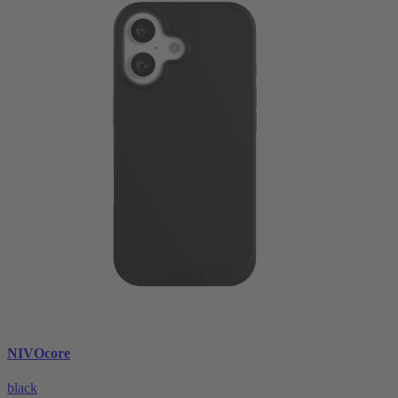
NIVOcore
black