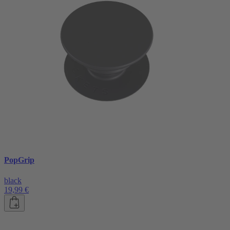
PopGrip
black
19,99 €