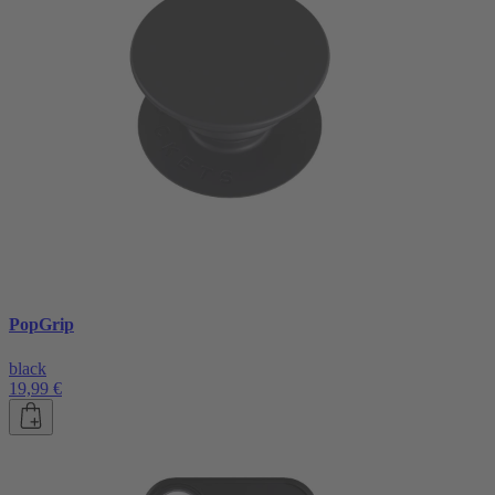
PopGrip
black
19,99 €