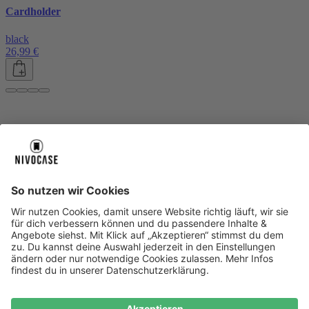
Cardholder
black
26,99 €
Über uns
Über uns
About NIVOCASE
NIVOCASE Test Lab
Blog
Jobs
Schreib uns
Geschäftskunden
Newsletter
Sicher bezahlen
Sicher bezahlen
Hilfe-Center
Hilfe-Center
Zahlungsarten
Versandinfos
Alle Hilfe-Themen
Zufriedenheitsgarantie
Service
Service
AGB
VERTRAG WIDERRUFEN
Datenschutz
Ombudsmann
Barrierefreiheit
Lieferantenkodex
Bestell-Prozess
Anlieferungsbedingung
Bestseller
Bestseller
iPhone Handyhüllen
Samsung Handyhüllen
Google Handyhüllen