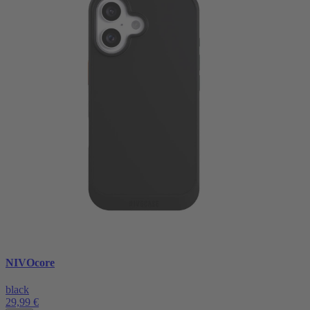
NIVOcore
black
29,99 €