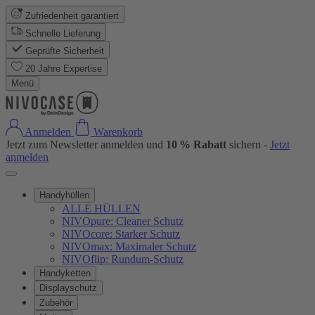
Zufriedenheit garantiert
Schnelle Lieferung
Geprüfte Sicherheit
20 Jahre Expertise
Menü
Anmelden
Warenkorb
Jetzt zum Newsletter anmelden und
10 % Rabatt
sichern -
Jetzt
anmelden
Handyhüllen
ALLE HÜLLEN
NIVOpure: Cleaner Schutz
NIVOcore: Starker Schutz
NIVOmax: Maximaler Schutz
NIVOflip: Rundum-Schutz
Handyketten
Displayschutz
Zubehör