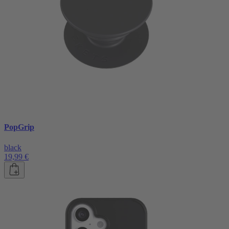
PopGrip
black
19,99 €