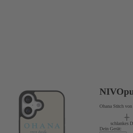
NIVOpu
Ohana Stitch vo
schlankes D
Dein Gerät: