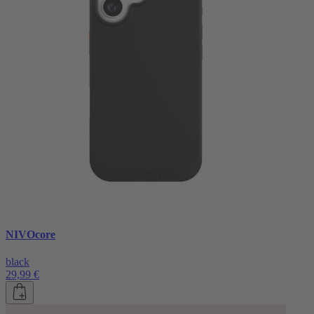
NIVOcore
black
29,99 €