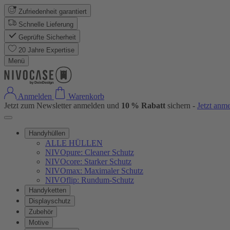
Zufriedenheit garantiert
Schnelle Lieferung
Geprüfte Sicherheit
20 Jahre Expertise
Menü
Anmelden
Warenkorb
Jetzt zum Newsletter anmelden und
10 % Rabatt
sichern -
Jetzt anm
Handyhüllen
ALLE HÜLLEN
NIVOpure: Cleaner Schutz
NIVOcore: Starker Schutz
NIVOmax: Maximaler Schutz
NIVOflip: Rundum-Schutz
Handyketten
Displayschutz
Zubehör
Motive