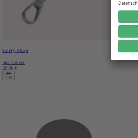
Carry Strap
black silver
20,00 €