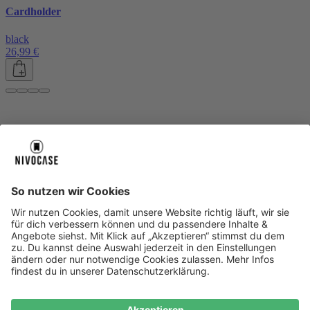
Cardholder
black
26,99 €
Über uns
Über uns
About NIVOCASE
NIVOCASE Test Lab
Blog
Jobs
Schreib uns
Geschäftskunden
Newsletter
Sicher bezahlen
Sicher bezahlen
Hilfe-Center
Hilfe-Center
Zahlungsarten
Versandinfos
Alle Hilfe-Themen
Zufriedenheitsgarantie
Service
Service
AGB
VERTRAG WIDERRUFEN
Datenschutz
Ombudsmann
Barrierefreiheit
Lieferantenkodex
Bestell-Prozess
Anlieferungsbedingung
Bestseller
Bestseller
iPhone Handyhüllen
Samsung Handyhüllen
Google Handyhüllen