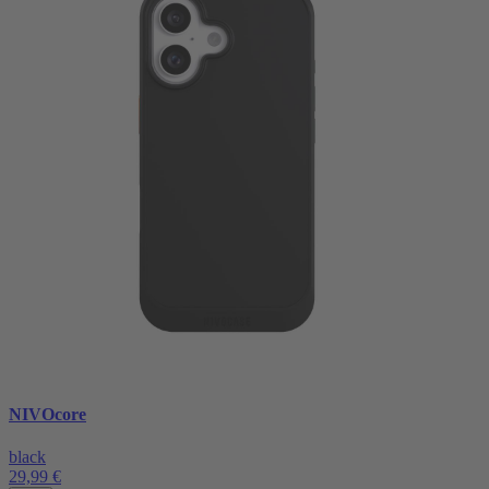
NIVOcore
black
29,99 €