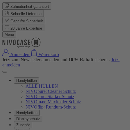
Zufriedenheit garantiert
Schnelle Lieferung
Geprüfte Sicherheit
20 Jahre Expertise
Menü
Anmelden
Warenkorb
Jetzt zum Newsletter anmelden und
10 % Rabatt
sichern -
Jetzt
anmelden
Handyhüllen
ALLE HÜLLEN
NIVOpure: Cleaner Schutz
NIVOcore: Starker Schutz
NIVOmax: Maximaler Schutz
NIVOflip: Rundum-Schutz
Handyketten
Displayschutz
Zubehör