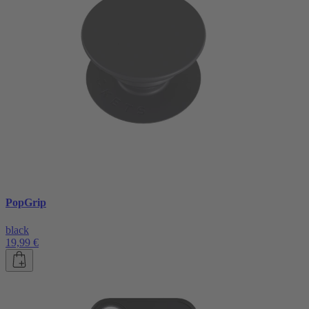
PopGrip
black
19,99 €