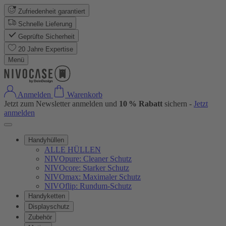
Zufriedenheit garantiert
Schnelle Lieferung
Geprüfte Sicherheit
20 Jahre Expertise
Menü
Anmelden
Warenkorb
Jetzt zum Newsletter anmelden und
10 % Rabatt
sichern -
Jetzt
anmelden
Handyhüllen
ALLE HÜLLEN
NIVOpure: Cleaner Schutz
NIVOcore: Starker Schutz
NIVOmax: Maximaler Schutz
NIVOflip: Rundum-Schutz
Handyketten
Displayschutz
Zubehör