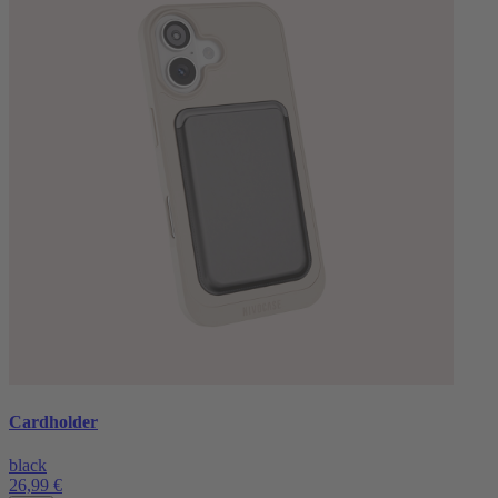
Cardholder
black
26,99 €