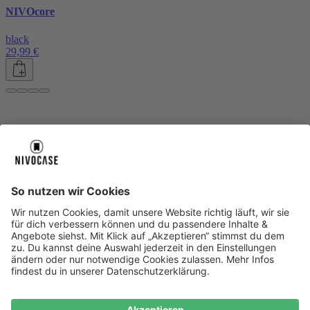
NIVOcore
black
29,99 €
Über uns
Über uns
About NIVOCASE
NIVOCASE Test Lab
Blog
Jobs
Schreib uns
Geschäftskunden
Newsletter
Sicher bezahlen
Sicher bezahlen
Hilfe-Center
Hilfe-Center
Zahlungsarten
Versandinfos
Alle Hilfe-Themen
Zufriedenheitsgarantie
Service
Service
AGB
VERTRAG WIDERRUFEN
Datenschutz
Ombudsmann
Barrierefreiheit
Lieferantenkodex
Bestell-Prozess
Anlieferungsbedingung
Bestseller
Bestseller
iPhone Handyhüllen
Samsung Handyhüllen
Google Handyhüllen