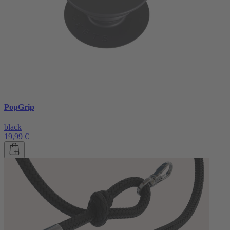
PopGrip
black
19,99 €