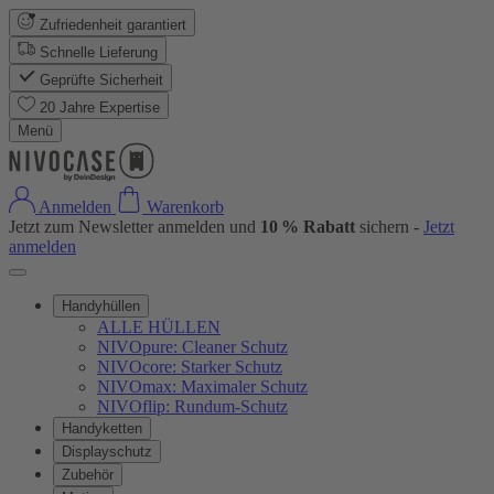
Zufriedenheit garantiert
Schnelle Lieferung
Geprüfte Sicherheit
20 Jahre Expertise
Menü
Anmelden
Warenkorb
Jetzt zum Newsletter anmelden und
10 % Rabatt
sichern -
Jetzt
anmelden
Handyhüllen
ALLE HÜLLEN
NIVOpure: Cleaner Schutz
NIVOcore: Starker Schutz
NIVOmax: Maximaler Schutz
NIVOflip: Rundum-Schutz
Handyketten
Displayschutz
Zubehör