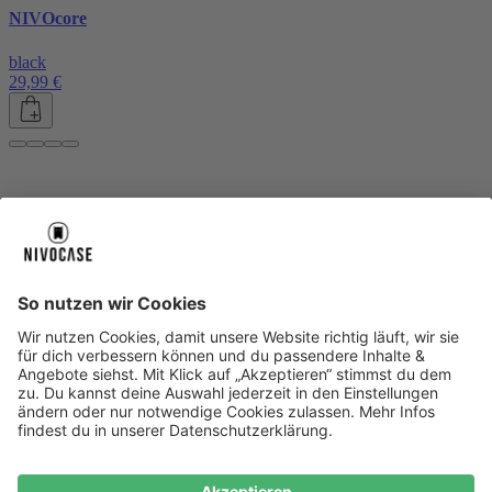
NIVOcore
black
29,99 €
Über uns
Über uns
About NIVOCASE
NIVOCASE Test Lab
Blog
Jobs
Schreib uns
Geschäftskunden
Newsletter
Sicher bezahlen
Sicher bezahlen
Hilfe-Center
Hilfe-Center
Zahlungsarten
Versandinfos
Alle Hilfe-Themen
Zufriedenheitsgarantie
Service
Service
AGB
VERTRAG WIDERRUFEN
Datenschutz
Ombudsmann
Barrierefreiheit
Lieferantenkodex
Bestell-Prozess
Anlieferungsbedingung
Bestseller
Bestseller
iPhone Handyhüllen
Samsung Handyhüllen
Google Handyhüllen