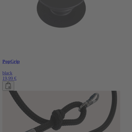
PopGrip
black
19,99 €