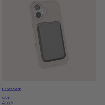
Cardholder
black
26,99 €