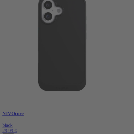
NIVOcore
black
29,99 €