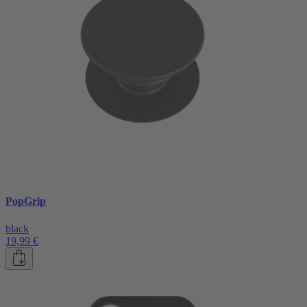
PopGrip
black
19,99 €