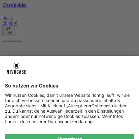
Cardholder
black
26,99 €
Über uns
Über uns
About NIVOCASE
NIVOCASE Test Lab
Blog
Jobs
Schreib uns
Geschäftskunden
Newsletter
Sicher bezahlen
Sicher bezahlen
Hilfe-Center
Hilfe-Center
Zahlungsarten
Versandinfos
Alle Hilfe-Themen
Zufriedenheitsgarantie
Service
Service
AGB
VERTRAG WIDERRUFEN
Datenschutz
Ombudsmann
Barrierefreiheit
Lieferantenkodex
Bestell-Prozess
Anlieferungsbedingung
Bestseller
Bestseller
iPhone Handyhüllen
Samsung Handyhüllen
Google Handyhüllen