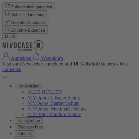
Zufriedenheit garantiert
Schnelle Lieferung
Geprüfte Sicherheit
20 Jahre Expertise
Menü
Anmelden
Warenkorb
Jetzt zum Newsletter anmelden und
10 % Rabatt
sichern -
Jetzt
anmelden
Handyhüllen
ALLE HÜLLEN
NIVOpure: Cleaner Schutz
NIVOcore: Starker Schutz
NIVOmax: Maximaler Schutz
NIVOflip: Rundum-Schutz
Handyketten
Displayschutz
Zubehör