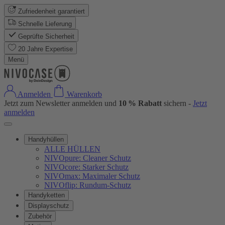
Zufriedenheit garantiert
Schnelle Lieferung
Geprüfte Sicherheit
20 Jahre Expertise
Menü
Anmelden
Warenkorb
Jetzt zum Newsletter anmelden und
10 % Rabatt
sichern -
Jetzt
anmelden
Handyhüllen
ALLE HÜLLEN
NIVOpure: Cleaner Schutz
NIVOcore: Starker Schutz
NIVOmax: Maximaler Schutz
NIVOflip: Rundum-Schutz
Handyketten
Displayschutz
Zubehör