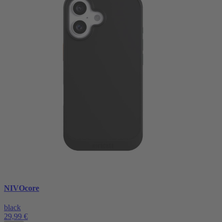
NIVOcore
black
29,99 €