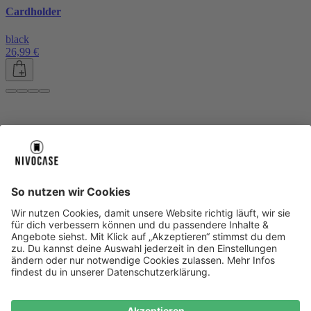
Cardholder
black
26,99 €
Über uns
Über uns
About NIVOCASE
NIVOCASE Test Lab
Blog
Jobs
Schreib uns
Geschäftskunden
Newsletter
Sicher bezahlen
Sicher bezahlen
Hilfe-Center
Hilfe-Center
Zahlungsarten
Versandinfos
Alle Hilfe-Themen
Zufriedenheitsgarantie
Service
Service
AGB
VERTRAG WIDERRUFEN
Datenschutz
Ombudsmann
Barrierefreiheit
Lieferantenkodex
Bestell-Prozess
Anlieferungsbedingung
Bestseller
Bestseller
iPhone Handyhüllen
Samsung Handyhüllen
Google Handyhüllen