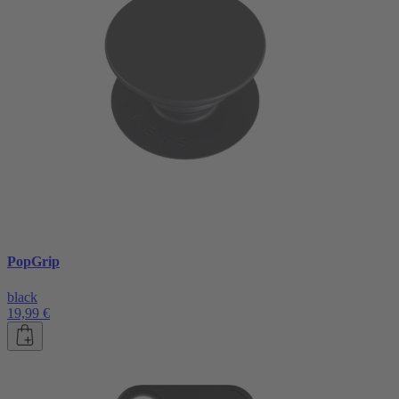
PopGrip
black
19,99 €