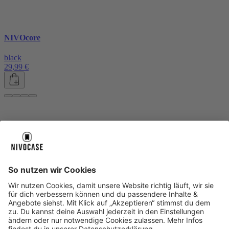
NIVOcore
black
29,99 €
Über uns
Über uns
About NIVOCASE
NIVOCASE Test Lab
Blog
Jobs
Schreib uns
Geschäftskunden
Newsletter
Sicher bezahlen
Sicher bezahlen
Hilfe-Center
Hilfe-Center
Zahlungsarten
Versandinfos
Alle Hilfe-Themen
Zufriedenheitsgarantie
Service
Service
AGB
VERTRAG WIDERRUFEN
Datenschutz
Ombudsmann
Barrierefreiheit
Lieferantenkodex
Bestell-Prozess