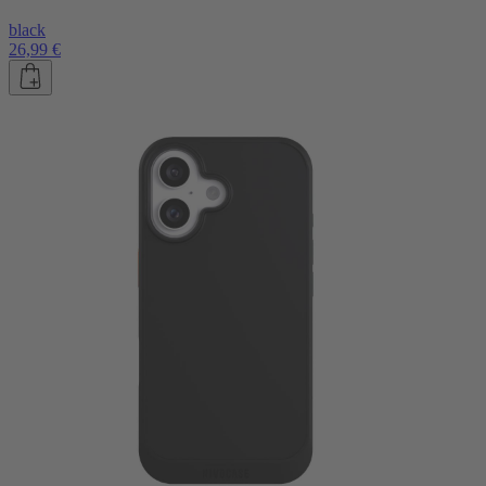
black
26,99 €