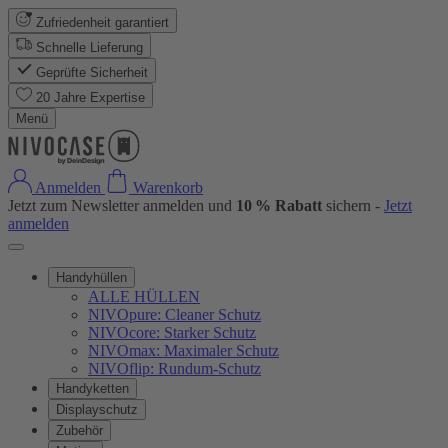
Zufriedenheit garantiert
Schnelle Lieferung
Geprüfte Sicherheit
20 Jahre Expertise
Menü
Anmelden
Warenkorb
Jetzt zum Newsletter anmelden und
10 % Rabatt
sichern -
Jetzt
anmelden
Handyhüllen
ALLE HÜLLEN
NIVOpure: Cleaner Schutz
NIVOcore: Starker Schutz
NIVOmax: Maximaler Schutz
NIVOflip: Rundum-Schutz
Handyketten
Displayschutz
Zubehör