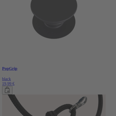
PopGrip
black
19,99 €