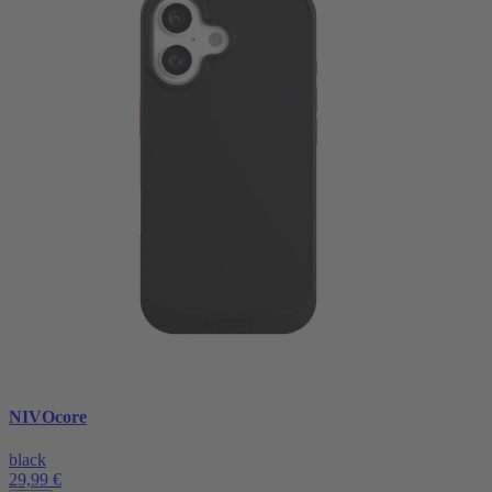
NIVOcore
black
29,99 €