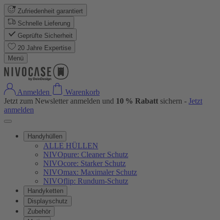
Zufriedenheit garantiert
Schnelle Lieferung
Geprüfte Sicherheit
20 Jahre Expertise
Menü
Anmelden
Warenkorb
Jetzt zum Newsletter anmelden und
10 % Rabatt
sichern -
Jetzt
anmelden
Handyhüllen
ALLE HÜLLEN
NIVOpure: Cleaner Schutz
NIVOcore: Starker Schutz
NIVOmax: Maximaler Schutz
NIVOflip: Rundum-Schutz
Handyketten
Displayschutz
Zubehör