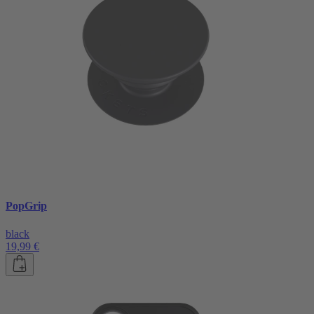
PopGrip
black
19,99 €