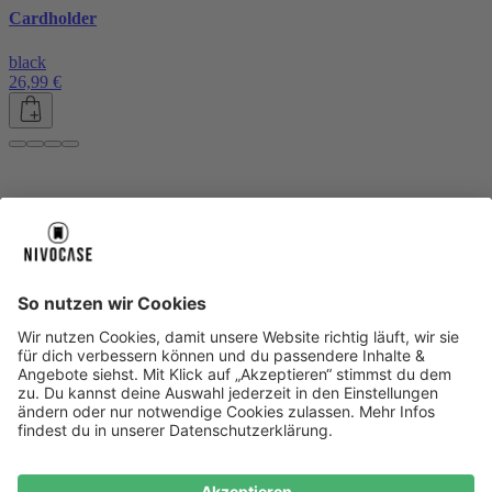
Cardholder
black
26,99 €
Über uns
Über uns
About NIVOCASE
NIVOCASE Test Lab
Blog
Jobs
Schreib uns
Geschäftskunden
Newsletter
Sicher bezahlen
Sicher bezahlen
Hilfe-Center
Hilfe-Center
Zahlungsarten
Versandinfos
Alle Hilfe-Themen
Zufriedenheitsgarantie
Service
Service
AGB
VERTRAG WIDERRUFEN
Datenschutz
Ombudsmann
Barrierefreiheit
Lieferantenkodex
Bestell-Prozess
Anlieferungsbedingung
Bestseller
Bestseller
iPhone Handyhüllen
Samsung Handyhüllen
Google Handyhüllen