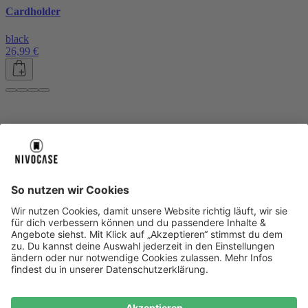
Cardholder
black
26,99 €
Über uns
Über uns
About NIVOCASE
NIVOCASE Test Lab
Blog
Jobs
Schreib uns
Geschäftskunden
Newsletter
Sicher bezahlen
Sicher bezahlen
Hilfe-Center
Hilfe-Center
Zahlungsarten
Versandinfos
Alle Hilfe-Themen
Zufriedenheitsgarantie
Service
Service
AGB
VERTRAG WIDERRUFEN
Datenschutz
Ombudsmann
Barrierefreiheit
Lieferantenkodex
Bestell-Prozess
Anlieferungsbedingung
Bestseller
Bestseller
iPhone Handyhüllen
Samsung Handyhüllen
Google Handyhüllen