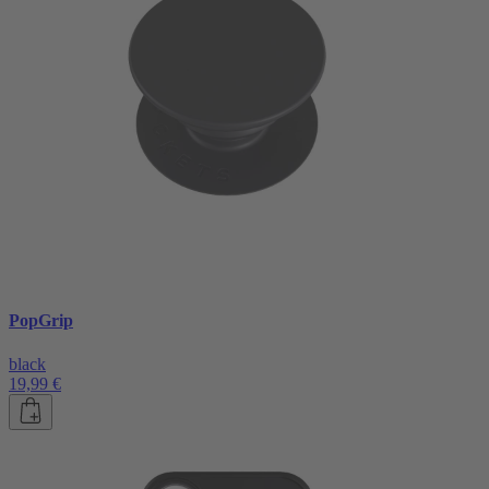
PopGrip
black
19,99 €