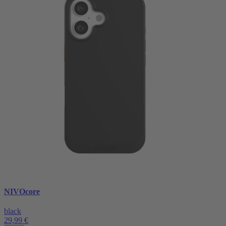
NIVOcore
black
29,99 €