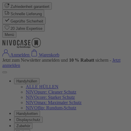
Zufriedenheit garantiert
Schnelle Lieferung
Geprüfte Sicherheit
20 Jahre Expertise
Menü
Anmelden
Warenkorb
Jetzt zum Newsletter anmelden und
10 % Rabatt
sichern -
Jetzt
anmelden
Handyhüllen
ALLE HÜLLEN
NIVOpure: Cleaner Schutz
NIVOcore: Starker Schutz
NIVOmax: Maximaler Schutz
NIVOflip: Rundum-Schutz
Handyketten
Displayschutz
Zubehör