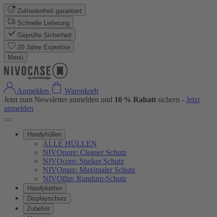
Zufriedenheit garantiert
Schnelle Lieferung
Geprüfte Sicherheit
20 Jahre Expertise
Menü
Anmelden
Warenkorb
Jetzt zum Newsletter anmelden und
10 % Rabatt
sichern -
Jetzt
anmelden
Handyhüllen
ALLE HÜLLEN
NIVOpure: Cleaner Schutz
NIVOcore: Starker Schutz
NIVOmax: Maximaler Schutz
NIVOflip: Rundum-Schutz
Handyketten
Displayschutz
Zubehör