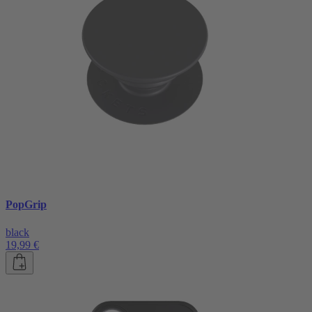
PopGrip
black
19,99 €