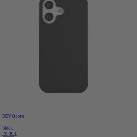
NIVOcore
black
29,99 €