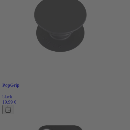
PopGrip
black
19,99 €