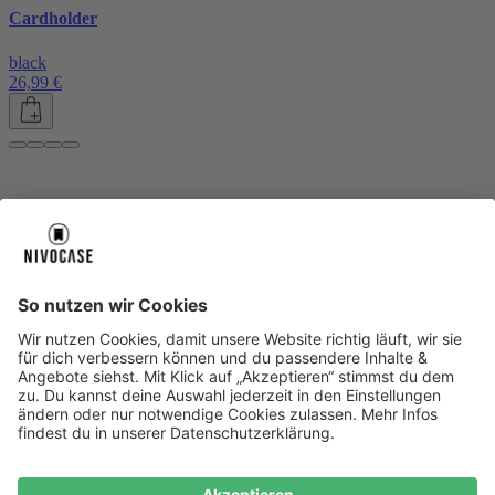
Cardholder
black
26,99 €
Über uns
Über uns
About NIVOCASE
NIVOCASE Test Lab
Blog
Jobs
Schreib uns
Geschäftskunden
Newsletter
Sicher bezahlen
Sicher bezahlen
Hilfe-Center
Hilfe-Center
Zahlungsarten
Versandinfos
Alle Hilfe-Themen
Zufriedenheitsgarantie
Service
Service
AGB
VERTRAG WIDERRUFEN
Datenschutz
Ombudsmann
Barrierefreiheit
Lieferantenkodex
Bestell-Prozess
Anlieferungsbedingung
Bestseller
Bestseller
iPhone Handyhüllen
Samsung Handyhüllen
Google Handyhüllen