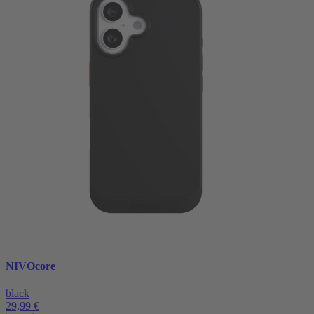
NIVOcore
black
29,99 €