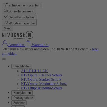
Zufriedenheit garantiert
Schnelle Lieferung
Geprüfte Sicherheit
20 Jahre Expertise
Menü
Anmelden
Warenkorb
Jetzt zum Newsletter anmelden und
10 % Rabatt
sichern -
Jetzt
anmelden
Handyhüllen
ALLE HÜLLEN
NIVOpure: Cleaner Schutz
NIVOcore: Starker Schutz
NIVOmax: Maximaler Schutz
NIVOflip: Rundum-Schutz
Handyketten
Displayschutz
Zubehör