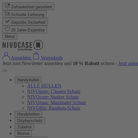
Zufriedenheit garantiert
Schnelle Lieferung
Geprüfte Sicherheit
20 Jahre Expertise
Menü
Anmelden
Warenkorb
Jetzt zum Newsletter anmelden und
10 % Rabatt
sichern -
Jetzt anm
Handyhüllen
ALLE HÜLLEN
NIVOpure: Cleaner Schutz
NIVOcore: Starker Schutz
NIVOmax: Maximaler Schutz
NIVOflip: Rundum-Schutz
Handyketten
Displayschutz
Zubehör
Motive