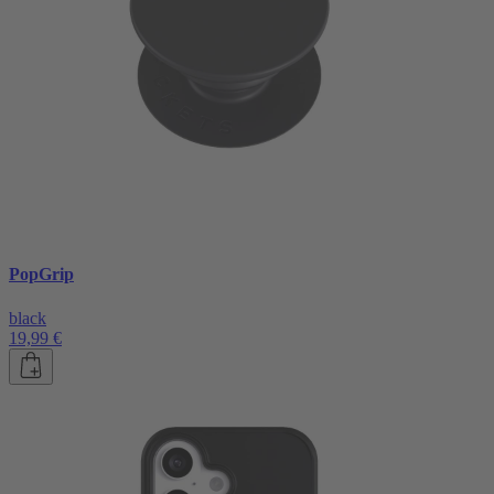
PopGrip
black
19,99 €