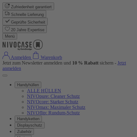
Zufriedenheit garantiert
Schnelle Lieferung
Geprüfte Sicherheit
20 Jahre Expertise
Menü
Anmelden
Warenkorb
Jetzt zum Newsletter anmelden und
10 % Rabatt
sichern -
Jetzt
anmelden
Handyhüllen
ALLE HÜLLEN
NIVOpure: Cleaner Schutz
NIVOcore: Starker Schutz
NIVOmax: Maximaler Schutz
NIVOflip: Rundum-Schutz
Handyketten
Displayschutz
Zubehör