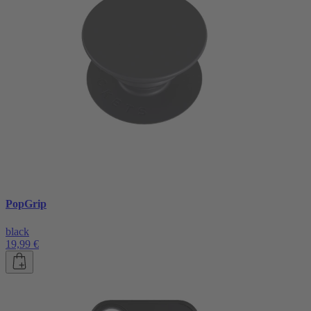
PopGrip
black
19,99 €