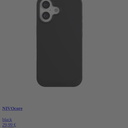
NIVOcore
black
29,99 €