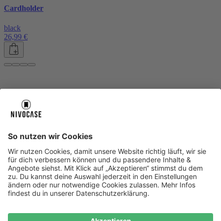
Cardholder
black
26,99 €
Über uns
Über uns
About NIVOCASE
NIVOCASE Test Lab
Blog
Jobs
Schreib uns
Geschäftskunden
Newsletter
Sicher bezahlen
Sicher bezahlen
Hilfe-Center
Hilfe-Center
Zahlungsarten
Versandinfos
Alle Hilfe-Themen
Zufriedenheitsgarantie
Service
Service
AGB
VERTRAG WIDERRUFEN
Datenschutz
Ombudsmann
Barrierefreiheit
Lieferantenkodex
Bestell-Prozess
Anlieferungsbedingung
Bestseller
Bestseller
iPhone Handyhüllen
Samsung Handyhüllen
Google Handyhüllen